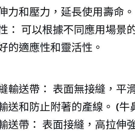
LT-415 耐高
ール
伸力和壓力，延長使用壽命。
（-70℃/+10
温エアダク
FEPコー
00℃）
性： 可以根據不同應用場景
ト
ングOリ
好的適應性和靈活性。
(-30℃/+100
（シリコ
) 
バイトン
縫輸送帶： 表面無接縫，平
LT-450 耐高
温エアダク
輸送和防止附著的產線。 (牛
ト
輸送帶： 表面接縫，高拉伸