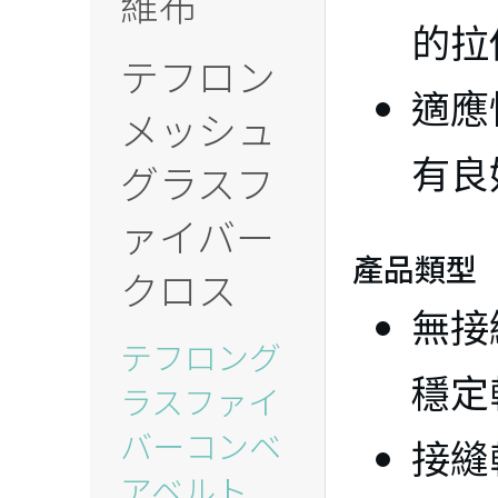
維布
的拉
テフロン
適應
メッシュ
有良
グラスフ
ァイバー
℃
產品類型
クロス
無接
テフロング
穩定
ラスファイ
バーコンベ
接縫
アベルト