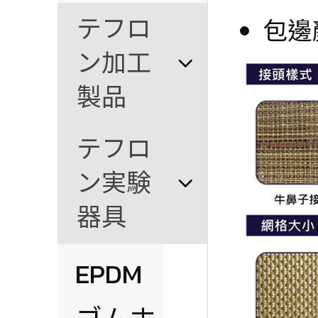
テフロ
包邊
℃
ン加工
製品
テフロ
ン実験
器具
EPDM
℃