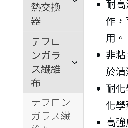
耐高
熱交換
器
作，
℃
用。
テフロ
非粘
ンガラ
ス繊維
於清
布
耐化
テフロン
化學
℃
ガラス繊
高強