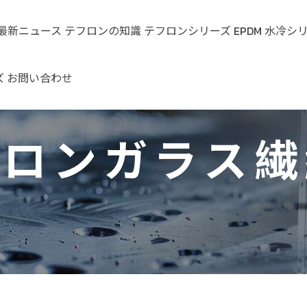
最新ニュース
テフロンの知識
テフロンシリーズ
EPDM
水冷シ
ズ
お問い合わせ
い
フロンに
テフロンと
テフロンチ
EPDMゴムホ
PTFEテ
サーバ
テ
する知識
は何です
ューブ
ース
ンチュー
冷パイ
フロンガラス繊
ア
LT-421 自動
エ
か？
リュー
車排気ダク
ーン
新のテフ
テフロンス
EPDM糸クラ
PTFEカ
テフロン
リ
ン
ト
ン業界
テフロンの
プレー
ンプチュー
チューブ
プレー（
ス
ア
LT-370+耐腐
（-40℃/+15
基本タイプ
品グレー
車両用
食性エアダ
電気ヒータ
EPDM成形チ
PTFE帯
テフロン
金
0℃）
ド）
却パイ
クト