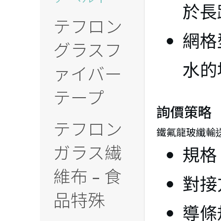
於長
テフロン
℃
網格
グラスフ
水的
ァイバー
テープ
詢價策略
テフロン
鐵氟龍玻纖輸
ガラス繊
規格
維布 - 食
對接
品特殊
導條