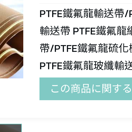
テフロン
テフロン
温伸縮エア
ケット
ラスファ
ケット
（-70℃/+30
PTFE鐵氟龍輸送帶/
プリング
縁体
ダクト
EPDM知識ベ
ーコンベ
0℃）
ューブ
テフロン
輸送帶 PTFE鐵氟
-30℃ / 
テフロン
ース
ベルト
ーカー
LT-427 アル
+80℃) 
帶/PTFE鐵氟龍硫
テフロン
ルム
テフロン
ミ箔耐高温
PTFE鐵氟龍玻纖輸
縁スリー
テフロン
LT-409 ナイ
テフロン
ラスファ
断熱ダクト
毛細管
験管
ロンエアダ
この商品に関す
ルムテー
ーテープ
（GB8624B1
クト
テフロン
テフロン
レベル燃焼
テフロン
テフロン
(-30℃/+100
ローズ
ンセット
試験）
スケット
ラス繊維布
) 