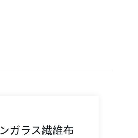
ブ
リュ
ス
ロン
熱
ガ
ン
業
布
ド
ナー
ロン
メ
バ
形
ラ
ラ
バ
熱
ケ
洗
溶
ーブ
イ
/フ
ンガラス繊維布
グ
ス