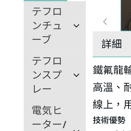
テフロ
ンチュ
ーブ
詳細
テフロ
鐵氟龍
ンスプ
℃
高溫、
レー
線上，
電気ヒ
技術優勢
ーター/