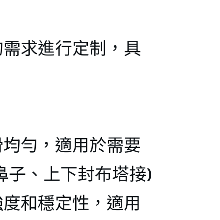
ティ
的需求進行定制，具
ング
ン/
）
滑均勻，適用於需要
鼻子、上下封布塔接)
強度和穩定性，適用