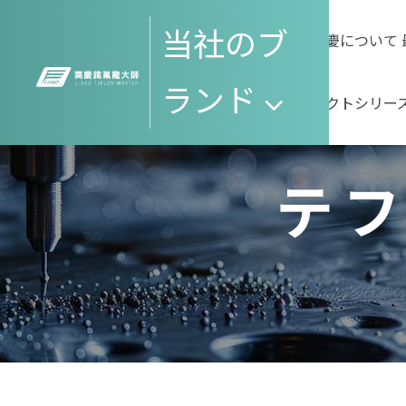
当社のブ
嵩慶について
ランド 
ダクトシリー
嵩慶につ
テ
て
関
テ
ソフトエ
ダクト
SGSグリ
最
ラベル
ロ
伸縮式エ
ダクト
関連仕様