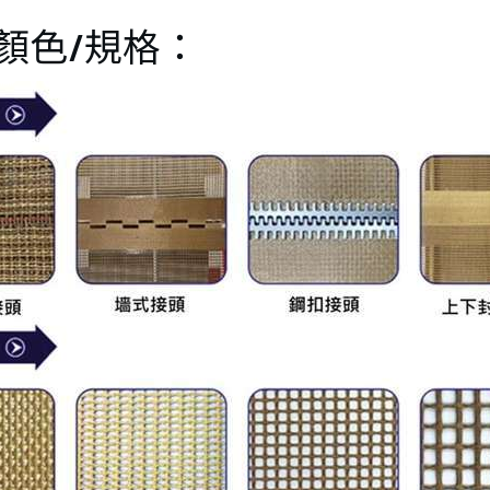
(-60℃/+600
顏色/規格：
) 
LT-463 耐高
温インナー
クランプエ
アダクト
(-70℃/+300
) 