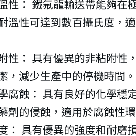
クト
テフロン
テフロン
溫性： 鐵氟龍輸送帶能夠在
ト
(-30℃/+150
工を施し
ンベアロ
耐溫性可達到數百攝氏度，適
（-70°C/+30
) 
金属ベロ
ラー/ベ
0°C）
ング
LT-413 アル
テフロン
附性： 具有優異的非粘附性
LT-461 高温
ミ箔高温エ
工を施し
テフロン
潔，減少生產中的停機時間。
排気ダクト
アダクト
金属パイ
拌棒
學腐蝕： 具有良好的化學穩
LT-480 耐高
(-30℃/+200
テフロン
藥劑的侵蝕，適用於腐蝕性環
温エアダク
) 
ール/楕
度： 具有優異的強度和耐磨
ト