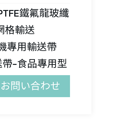
ス
絶
イバ
PTFE鐵氟龍玻纖
チ
ア
ビ
龍網格輸送
フィ
化機專用輸送帶
絶
グ
送帶-食品專用型
ブ/
試
フィ
イバ
るお問い合わせ
プ
ベ
ピ
ガ
ガ
/ワ
 - 