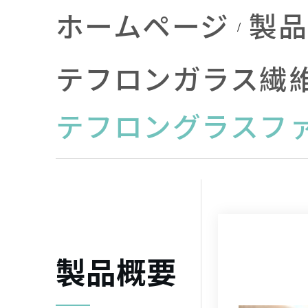
関連認定
ホームページ
製品
℃
テフロンガラス繊
テフロングラスフ
℃
製品概要