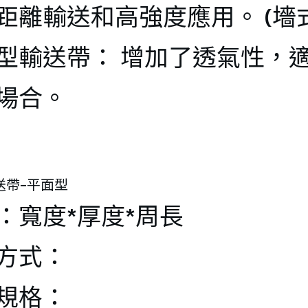
(-60℃/+500
距離輸送和高強度應用。 (墻
) 
型輸送帶： 增加了透氣性，
LT-455 アル
場合。
ミ排気ダク
ト
送帶-平面型
LT-460 耐高
：寬度*厚度*周長
温換気ダク
方式：
ト
規格：