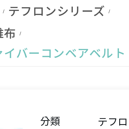
テフロン複
ー/熱交換器
ューブ/成形
止チュー
ーター
インソ
テフロンシリーズ
LT-422 耐高
(-30℃/+250
合材料の特
チューブ
テフロン
テフロンガ
FEPテフ
テフロン
テフロン
ーショ
温排気煙突
) 
性
プレー工
維布
ラス繊維布
EPDM布地表
チューブ
交換器
ラス繊維
ダクト
用グレー
パート
LT-400 高温
一般的なエ
面インター
ァイバーコンベアベルト
テフロン加
PFAテフ
テフロン
テフロン
（+200℃ま
伸縮ダクト
ンジニアリ
レース糸成
テフロン
工製品
チューブ
ッシュグ
レル
で）
(-60℃/+400
ングプラス
チューブ
イニング
スファイ
テフロン実
テフロン
テフロン
テフロン
LT-426 耐高
) 
チック材料
EPDMダイヤ
テフロン
ークロス
験器具
収縮チュ
ーブルタ
浄ラック
温シリコン
の特性
LT-408 耐高
フラムガス
接
分類
テフロ
テフロン
ラワーバ
エアダクト