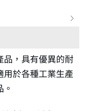
ス
編
ベ
縮チ
成
產品，具有優異的耐
ズ
フ
適用於各種工業生產
成
耐火
品。
ブ
ト