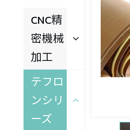
CNC精
(
密機械
加工
テフロ
ンシリ
ーズ
℃