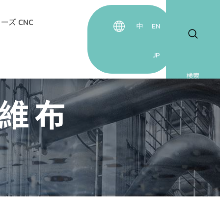
リーズ
CNC
中
EN
JP
フロ
ー水
フロン
検索
ブ
プソ
維布
ンジニア
ショ
ラー
ス
ングプラ
ブ
食
チック
水冷
電防
ヒ
属加工
プラ