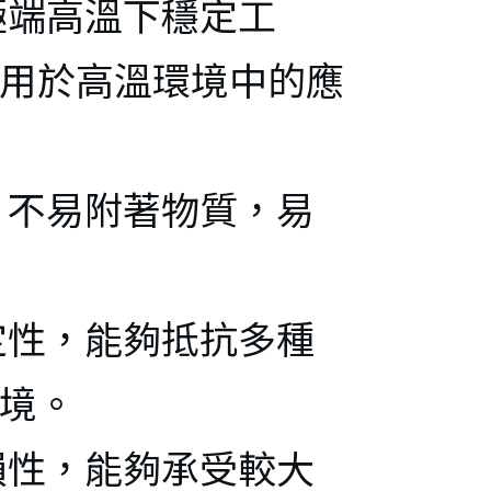
加
コ
極端高溫下穩定工
た
ー
用於高溫環境中的應
ーズ
アリ
加
，不易附著物質，易
た
撹
プ
定性，能夠抵抗多種
ボ
境。
円ボ
損性，能夠承受較大